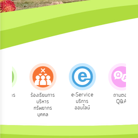
ความ
คิด
เห็น
แผน
ยุทธศาสตร์/
แผน
พัฒนา
การ
บริหาร/
พัฒนา
ทรัพยากร
บุคคล
e-Service
นการ
ร้องเรียนการ
ถามตอบ
บริการ
ต
บริหาร
Q&A
การ
บริหาร
ออนไลน์
ทรัพยากร
งาน
บุคคล
การ
ส่ง