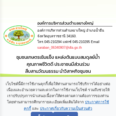
ดำเนิน
การ
เพื่อ
ป้องกัน
การ
องค์การบริหารส่วนตำบลยางใหญ่
ทุจริต
องค์การบริหารส่วนตำบลยางใหญ่ อำเภอน้ำยืน
มาตรการ
จังหวัดอุบลราชธานี 34160.
ส่ง
โทร.045-210294 แฟกซ์ 045-210295 Email
เสริม
saraban_06340907@dla.go.th
คุณธรรม
และ
ชุมชนเกษตรเข้มแข็ง แหล่งต้นแบบสมดุลย์น้ำ
ความ
คุณภาพชีวิตดี ประชาชนมีส่วนร่วม
โปร่งใส
สืบสานวัฒนธรรม นำวิสาหกิจชุมชน
ร้อง
เรียน
เว็บไซต์นี้มีการใช้งานคุกกี้เพื่อให้ท่านสามารถใช้บริการได้อย่างต่อ
ร้อง
เนื่องและอำนวยความสะดวกในการใช้งานเว็บไซต์ รวมถึงช่วยให้
ทุกข์
เราปรับปรุงการนำเสนอเนื้อหาให้ตรงตามความต้องการของท่าน
โดยท่านสามารถศึกษารายละเอียดเพิ่มเติมได้จาก
ประกาศการใช้
e-
คุกกี้
และ
ประกาศเกี่ยวกับความเป็นส่วนตัว
Service
เกี่ยวกับเรา
ติดต่อเรา