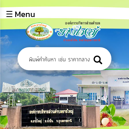
×
☰ Menu
lose
หน้า
หลัก
ข้อมูล
พื้น
ฐาน
บุคลากร
ข่าว
ประชาสัมพันธ์
การ
ปฏิสัมพันธ์
ข้อมูล
รับ
ฟัง