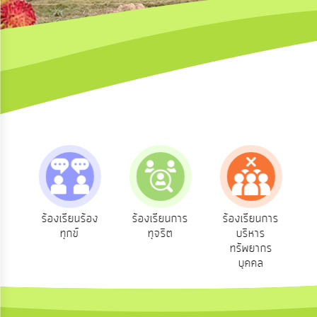
ความ
คิด
เห็น
แผน
ยุทธศาสตร์/
แผน
พัฒนา
การ
บริหาร/
พัฒนา
ทรัพยากร
บุคคล
คิด
ร้องเรียนร้อง
ร้องเรียนการ
ร้องเรียนการ
ชน
ทุกข์
ทุจริต
บริหาร
การ
บริหาร
ทรัพยากร
งาน
บุคคล
การ
ส่ง