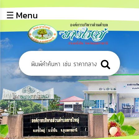
×
☰ Menu
lose
หน้า
หลัก
ข้อมูล
พื้น
ฐาน
บุคลากร
ข่าว
ประชาสัมพันธ์
การ
ปฏิสัมพันธ์
ข้อมูล
รับ
ฟัง