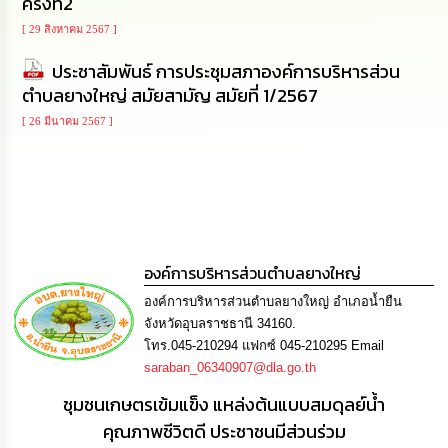
ดำเนิน
ครั้งที่2
การ
[ 29 สิงหาคม 2567 ]
เพื่อ
ป้องกัน
ประชาสัมพันธ์ การประชุมสภาองค์การบริหารส่วน
การ
ทุจริต
ตำบลยางใหญ่ สมัยสามัญ สมัยที่ 1/2567
[ 26 มีนาคม 2567 ]
มาตรการ
ส่ง
เสริม
คุณธรรม
และ
ความ
โปร่งใส
องค์การบริหารส่วนตำบลยางใหญ่
ร้อง
องค์การบริหารส่วนตำบลยางใหญ่ อำเภอน้ำยืน
เรียน
จังหวัดอุบลราชธานี 34160.
ร้อง
โทร.045-210294 แฟกซ์ 045-210295 Email
ทุกข์
saraban_06340907@dla.go.th
ชุมชนเกษตรเข้มแข็ง แหล่งต้นแบบสมดุลย์น้ำ
e-
Service
คุณภาพชีวิตดี ประชาชนมีส่วนร่วม