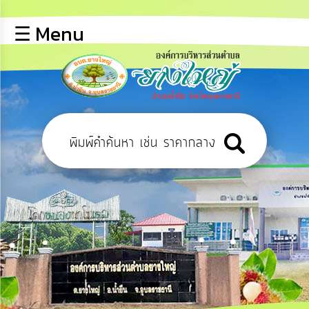
×
☰ Menu
lose
หน้า
หลัก
ข้อมูล
พื้น
ฐาน
บุคลากร
ข่าว
ประชาสัมพันธ์
การ
ปฏิสัมพันธ์
ข้อมูล
รับ
ฟัง