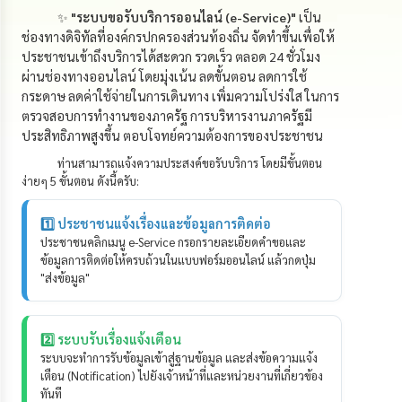
ดำเนิน
การ
✨
"ระบบขอรับบริการออนไลน์ (e-Service)"
เป็น
เพื่อ
ช่องทางดิจิทัลที่องค์กรปกครองส่วนท้องถิ่น จัดทำขึ้นเพื่อให้
ป้องกัน
ประชาชนเข้าถึงบริการได้สะดวก รวดเร็ว ตลอด 24 ชั่วโมง
การ
ผ่านช่องทางออนไลน์ โดยมุ่งเน้น ลดขั้นตอน ลดการใช้
ทุจริต
กระดาษ ลดค่าใช้จ่ายในการเดินทาง เพิ่มความโปร่งใส ในการ
ตรวจสอบการทำงานของภาครัฐ การบริหารงานภาครัฐมี
มาตรการ
ประสิทธิภาพสูงขึ้น ตอบโจทย์ความต้องการของประชาชน
ส่ง
เสริม
ท่านสามารถแจ้งความประสงค์ขอรับบริการ โดยมีขั้นตอน
คุณธรรม
ง่ายๆ 5 ขั้นตอน ดังนี้ครับ:
และ
ความ
โปร่งใส
1️⃣ ประชาชนแจ้งเรื่องและข้อมูลการติดต่อ
ประชาชนคลิกเมนู e-Service กรอกรายละเอียดคำขอและ
ข้อมูลการติดต่อให้ครบถ้วนในแบบฟอร์มออนไลน์ แล้วกดปุ่ม
ร้อง
"ส่งข้อมูล"
เรียน
ร้อง
ทุกข์
2️⃣ ระบบรับเรื่องแจ้งเตือน
ระบบจะทำการรับข้อมูลเข้าสู่ฐานข้อมูล และส่งข้อความแจ้ง
e-
เตือน (Notification) ไปยังเจ้าหน้าที่และหน่วยงานที่เกี่ยวข้อง
Service
ทันที