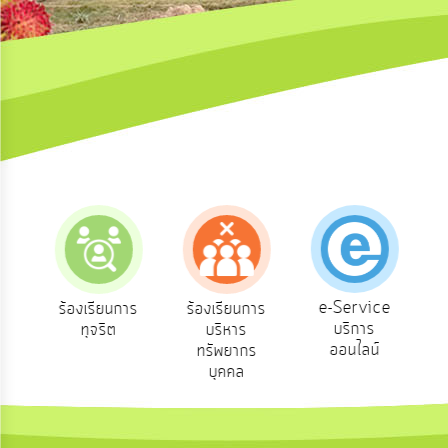
ความ
คิด
เห็น
แผน
ยุทธศาสตร์/
แผน
พัฒนา
การ
บริหาร/
พัฒนา
ทรัพยากร
บุคคล
e-Service
อง
ร้องเรียนการ
ร้องเรียนการ
บริการ
ทุจริต
บริหาร
การ
บริหาร
ออนไลน์
ทรัพยากร
งาน
บุคคล
การ
ส่ง