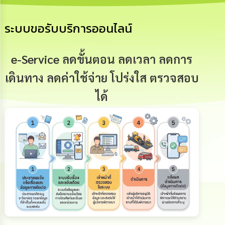
เสริม
ความ
โปร่งใส
ระบบขอรับบริการออนไลน์
การ
จัด
e-Service ลดขั้นตอน ลดเวลา ลดการ
ซื้อ
จัด
เดินทาง ลดค่าใช้จ่าย โปร่งใส ตรวจสอบ
จ้าง
ได้
การ
เงิน
การ
คลัง
นโยบาย
No
Gift
Policy
การ