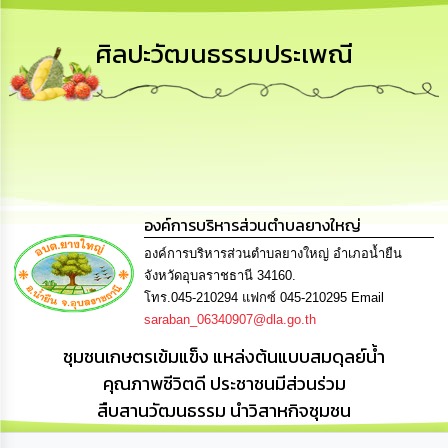
เสริม
ความ
โปร่งใส
ศิลปะวัฒนธรรมประเพณี
การ
จัด
ซื้อ
จัด
จ้าง
การ
องค์การบริหารส่วนตำบลยางใหญ่
เงิน
การ
องค์การบริหารส่วนตำบลยางใหญ่ อำเภอน้ำยืน
คลัง
จังหวัดอุบลราชธานี 34160.
โทร.045-210294 แฟกซ์ 045-210295 Email
saraban_06340907@dla.go.th
นโยบาย
No
ชุมชนเกษตรเข้มแข็ง แหล่งต้นแบบสมดุลย์น้ำ
Gift
Policy
คุณภาพชีวิตดี ประชาชนมีส่วนร่วม
สืบสานวัฒนธรรม นำวิสาหกิจชุมชน
การ