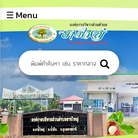
×
☰ Menu
lose
หน้า
หลัก
ข้อมูล
พื้น
ฐาน
บุคลากร
ข่าว
ประชาสัมพันธ์
การ
ปฏิสัมพันธ์
ข้อมูล
รับ
ฟัง