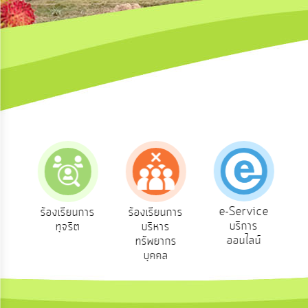
ความ
คิด
เห็น
แผน
ยุทธศาสตร์/
แผน
พัฒนา
การ
บริหาร/
พัฒนา
ทรัพยากร
บุคคล
e-Service
ร้องเรียนการ
ร้องเรียนการ
ถา
บริการ
ทุจริต
บริหาร
การ
บริหาร
ออนไลน์
ทรัพยากร
งาน
บุคคล
การ
ส่ง