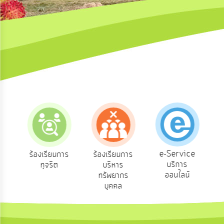
ความ
คิด
เห็น
แผน
ยุทธศาสตร์/
แผน
พัฒนา
การ
บริหาร/
พัฒนา
ทรัพยากร
บุคคล
e-Service
อง
ร้องเรียนการ
ร้องเรียนการ
บริการ
ทุจริต
บริหาร
การ
บริหาร
ออนไลน์
ทรัพยากร
งาน
บุคคล
การ
ส่ง