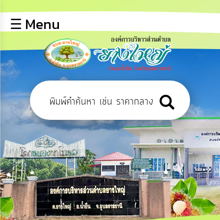
×
☰ Menu
lose
หน้า
หลัก
ข้อมูล
พื้น
ฐาน
บุคลากร
ข่าว
ประชาสัมพันธ์
การ
ปฏิสัมพันธ์
ข้อมูล
รับ
ฟัง