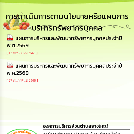
เสริม
ความ
โปร่งใส
การดำเนินการตามนโยบายหรือแผนการ
บริหารทรัพยากรบุคคล
การ
จัด
แผนการบริหารและพัฒนาทรัพยากรบุคคลประจำปี
ซื้อ
จัด
พ.ศ.2569
จ้าง
[ 12 พฤษภาคม 2569 ]
แผนการบริหารและพัฒนาทรัพยากรบุคคลประจำปี
การ
เงิน
พ.ศ.2568
การ
คลัง
[ 27 กุมภาพันธ์ 2568 ]
นโยบาย
No
Gift
Policy
องค์การบริหารส่วนตำบลยางใหญ่
การ