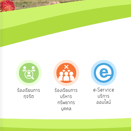
ความ
คิด
เห็น
แผน
ยุทธศาสตร์/
แผน
พัฒนา
การ
บริหาร/
พัฒนา
ทรัพยากร
บุคคล
e-Service
อง
ร้องเรียนการ
ร้องเรียนการ
บริการ
ทุจริต
บริหาร
การ
บริหาร
ออนไลน์
ทรัพยากร
งาน
บุคคล
การ
ส่ง