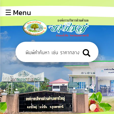
×
☰ Menu
lose
หน้า
หลัก
ข้อมูล
พื้น
ฐาน
บุคลากร
ข่าว
ประชาสัมพันธ์
การ
ปฏิสัมพันธ์
ข้อมูล
รับ
ฟัง