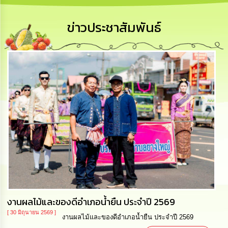
เสริม
ความ
โปร่งใส
ข่าวประชาสัมพันธ์
การ
จัด
ซื้อ
จัด
จ้าง
การ
เงิน
การ
คลัง
นโยบาย
No
Gift
Policy
งานผลไม้และของดีอำเภอน้ำยืน ประจำปี 2569
[ 30 มิถุนายน 2569 ]
งานผลไม้และของดีอำเภอน้ำยืน ประจำปี 2569
การ