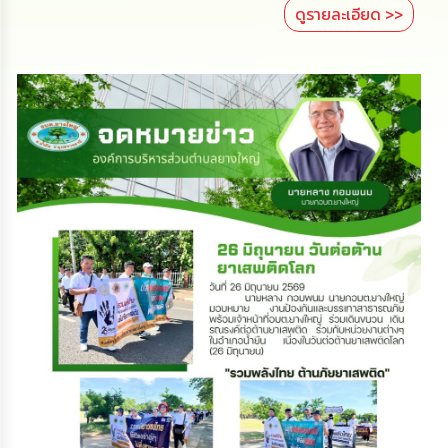
ดำเนิน
ดูรายละเอียด >>
การ
เพื่อ
ป้องกัน
การ
ทุจริต
มาตรการ
ส่ง
เสริม
คุณธรรม
และ
ความ
โปร่งใส
ร้อง
เรียน
ร้อง
ทุกข์
e-
Service