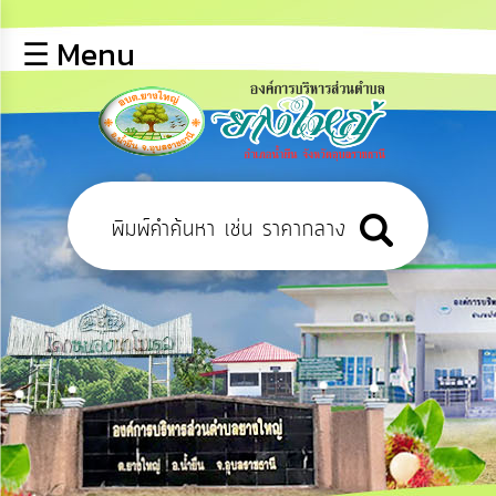
×
☰ Menu
lose
หน้า
หลัก
ข้อมูล
พื้น
ฐาน
บุคลากร
ข่าว
ประชาสัมพันธ์
การ
ปฏิสัมพันธ์
ข้อมูล
รับ
ฟัง