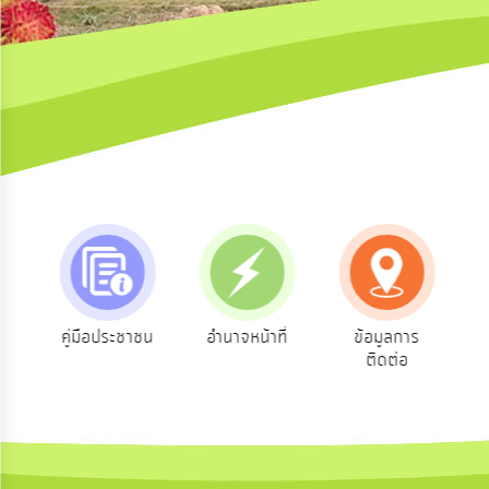
ความ
คิด
เห็น
แผน
ยุทธศาสตร์/
แผน
พัฒนา
การ
บริหาร/
พัฒนา
ทรัพยากร
บุคคล
ชน
อำนาจหน้าที่
ข้อมูลการ
สายด่วนผู้
ร
ติดต่อ
บริหาร
การ
บริหาร
งาน
การ
ส่ง