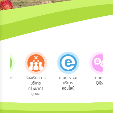
ความ
คิด
เห็น
แผน
ยุทธศาสตร์/
แผน
พัฒนา
การ
บริหาร/
พัฒนา
ทรัพยากร
บุคคล
e-Service
การ
ร้องเรียนการ
ถามตอบ
บริการ
บริหาร
Q&A
การ
บริหาร
ออนไลน์
ทรัพยากร
งาน
บุคคล
การ
ส่ง