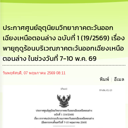
เสริม
ความ
โปร่งใส
ประกาศศูนย์อุตุนิยมวิทยาภาคตะวันออก
การ
จัด
เฉียงเหนือตอนล่าง ฉบับที่ 1 (19/2569) เรื่อง
ซื้อ
จัด
พายุฤดูร้อนบริเวณภาคตะวันออกเฉียงเหนือ
จ้าง
ตอนล่าง ในช่วงวันที่ 7-10 พ.ค. 69
การ
เงิน
การ
วันพฤหัสบดี, 07 พฤษภาคม 2569 08:11
คลัง
พิมพ์
อีเมล
นโยบาย
No
Gift
Policy
การ