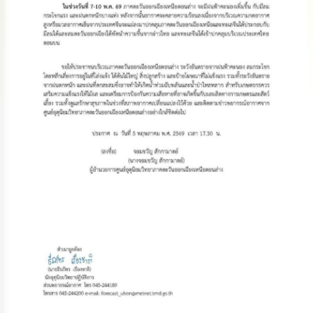
ดำเนิน
การ
เพื่อ
ป้องกัน
การ
ทุจริต
มาตรการ
ส่ง
เสริม
คุณธรรม
และ
ความ
โปร่งใส
ร้อง
เรียน
ร้อง
ทุกข์
e-
Service