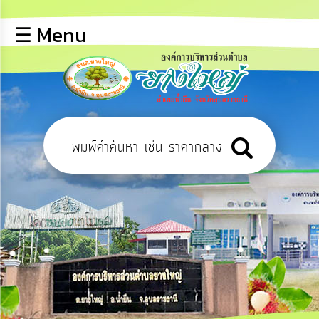
×
☰ Menu
lose
หน้า
หลัก
ข้อมูล
พื้น
ฐาน
บุคลากร
ข่าว
ประชาสัมพันธ์
การ
ปฏิสัมพันธ์
ข้อมูล
รับ
ฟัง