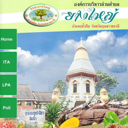
ก
9
9
จ