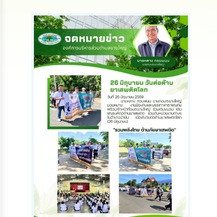
ดำเนิน
การ
เพื่อ
ป้องกัน
การ
ทุจริต
มาตรการ
ส่ง
เสริม
คุณธรรม
และ
ความ
โปร่งใส
ร้อง
เรียน
ร้อง
ทุกข์
e-
Service