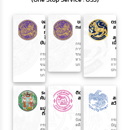
จอง
ขอเลข
ตรวจ
คิว
ทะเบียน
สอบ
ทำ
รถ
ชื่อ
ใบ
สกุล
ขับขี่
เบื้อง
กรม
ต้น
การ
กรม
ขนส่ง
การ
ทาง
กรม
ขนส่ง
บก
การ
ทาง
ปกครอง
บก
ระบบ
ติดตาม
ตรวจ
ค้นหา
สถานะ
สอบสิทธิ์
รูป
คดี
สวัสดิการ
แปลง
สังคม
ที่ดิน
กรม
บังคับ
กรม
กรม
คดี
บัญชี