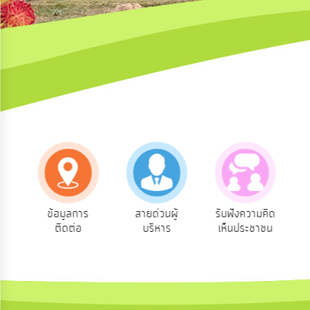
ความ
คิด
เห็น
แผน
ยุทธศาสตร์/
แผน
พัฒนา
การ
บริหาร/
พัฒนา
ทรัพยากร
บุคคล
ร
สายด่วนผู้
รับฟังความคิด
ร้องเรียนร้อง
บริหาร
เห็นประชาชน
ทุกข์
การ
บริหาร
งาน
การ
ส่ง