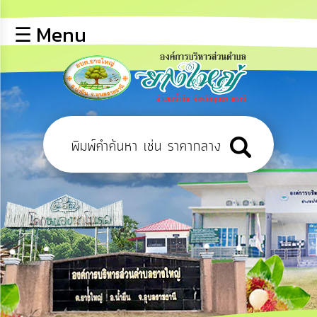
×
☰ Menu
lose
หน้า
หลัก
ข้อมูล
พื้น
ฐาน
บุคลากร
ข่าว
ประชาสัมพันธ์
การ
ปฏิสัมพันธ์
ข้อมูล
รับ
ฟัง