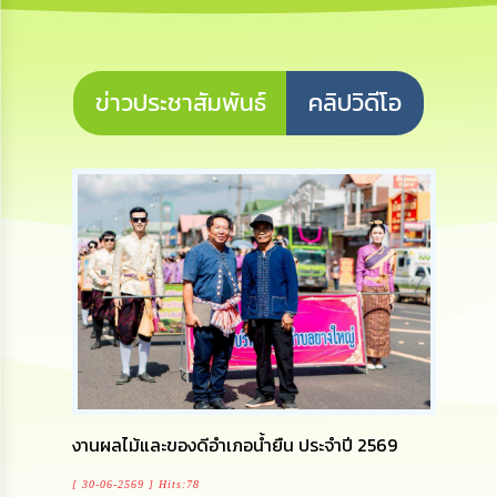
เสริม
ความ
โปร่งใส
ข่าวประชาสัมพันธ์
คลิปวิดีโอ
การ
จัด
ซื้อ
จัด
จ้าง
การ
เงิน
การ
คลัง
นโยบาย
No
Gift
Policy
งานผลไม้และของดีอำเภอน้ำยืน ประจำปี 2569
การ
[ 30-06-2569 ] Hits:78