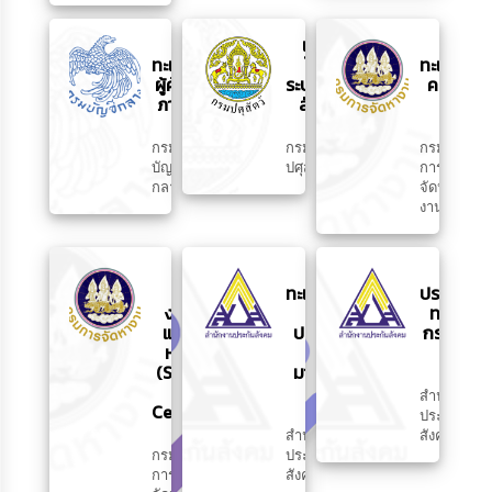
ลง
แจ้ง
ขึ้น
ทะเบียน
โรค
ทะเบียน
ผู้ค้ากับ
ระบาด
คนว่าง
ภาครัฐ
สัตว์
งาน
กรม
กรม
กรม
บัญชี
ปศุสัตว์
การ
กลาง
จัดหา
งาน
ระบบ
ขึ้น
ขอรับ
ค้นหา
ทะเบียน
ประโยชน์
งานทำ
ผู้
ทดแทน
และคน
ประกัน
กรณีว่าง
หางาน
ตน
งาน
(Smart
มาตรา
Job
40
สำนักงาน
Center)
ประกัน
สำนักงาน
สังคม
กรม
ประกัน
การ
สังคม