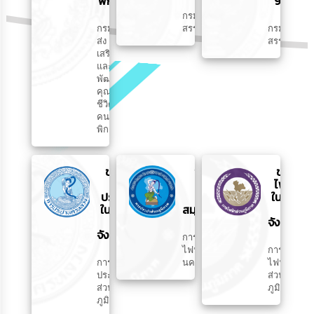
พิการ
91/90
กรม
กรม
สรรพากร
กรม
ส่ง
สรรพากร
เสริม
และ
พัฒนา
คุณภาพ
ชีวิต
คน
พิการ
ขอใช้
ขอใช้ไฟฟ้า
ขอใช้
น้ำ
ในเขต
ไฟฟ้า
ประปา
นนทบุรี
ในเขต
ในเขต
สมุทรปราการ
ต่าง
ต่าง
จังหวัด
จังหวัด
การ
ไฟฟ้า
การ
การ
นครหลวง
ไฟฟ้า
ประปา
ส่วน
ส่วน
ภูมิภาค
ภูมิภาค