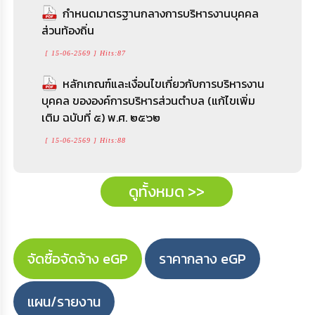
เรื่อง การให้ความช่วยเหลือประชาชน กรณีเยียวยา
กําหนดมาตรฐานกลางการบริหารงานบุคคล
[ 15-06-2569 ] Hits:86
ส่วนท้องถิ่น
หรือฟื้นฟูหลังเกิดสาธารณภัย จากเหตุวาตภัย
(บ้านเรื่อนประชาชน)
แนวทางการปฏิบัติการบรรจุและแต่งตั้งฯ
[ 15-06-2569 ] Hits:87
ว1379
[ 12-06-2569 ] Hits:72
หลักเกณฑ์และเงื่อนไขเกี่ยวกับการบริหารงาน
[ 15-06-2569 ] Hits:87
บุคคล ขององค์การบริหารส่วนตำบล (แก้ไขเพิ่ม
เติม ฉบับที่ ๕) พ.ศ. ๒๕๖๒
ดูทั้งหมด >>
ดูทั้งหมด >>
[ 15-06-2569 ] Hits:88
ดูทั้งหมด >>
จัดซื้อจัดจ้าง eGP
ราคากลาง eGP
แผน/รายงาน