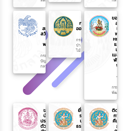
ที่ดิน
กลาง
ระบบ
ขอรับ
ขอรับ
ตรวจ
กล้าไม้
สาร
สอบสิทธิ
ออนไลน์
เร่ง
สวัสดิการ
พด.
รักษา
หญ้า
กรม
พยาบาล
แฝก
ป่า
และ
ไม้
เมล็ด
กรม
พันธุ์
บัญชี
พืช
กลาง
ปุ๋ย
สด
กรม
พัฒนาที่ดิน
ขอมี
ยื่นภาษี
ติดตาม
บัตร
รายได้
การขอ
ประจำ
บุคคล
คืนภาษี
ตัวคน
ธรรมดา
ภ.ง.ด